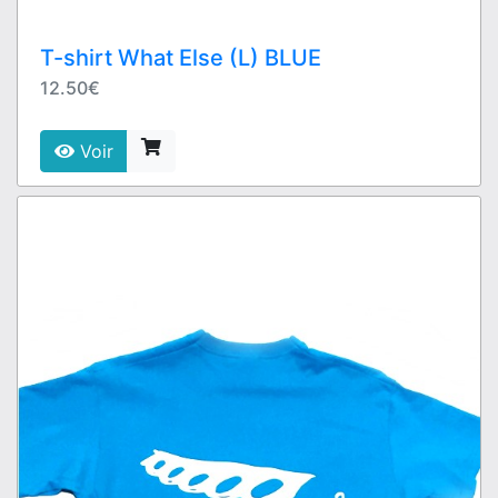
T-shirt What Else (L) BLUE
12.50€
Voir