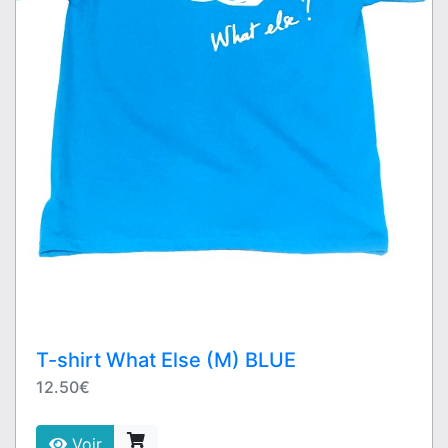
T-shirt What Else (M) BLUE
12.50€
Voir