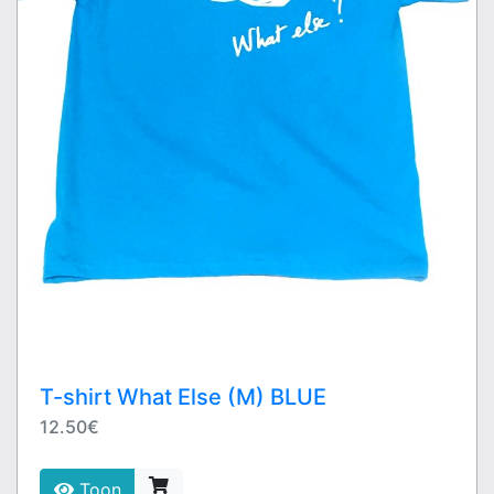
T-shirt What Else (M) BLUE
12.50€
Toon