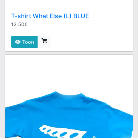
T-shirt What Else (L) BLUE
12.50€
Toon