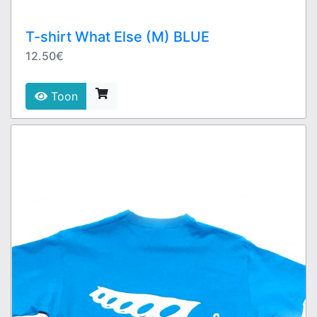
T-shirt What Else (M) BLUE
12.50€
Toon