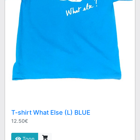
T-shirt What Else (L) BLUE
12.50€
Toon