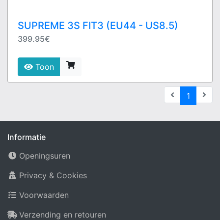
SUPREME 3S FIT3 (EU44 - US8.5)
399.95€
Toon
(current
1
Informatie
Openingsuren
Privacy & Cookies
Voorwaarden
Verzending en retouren