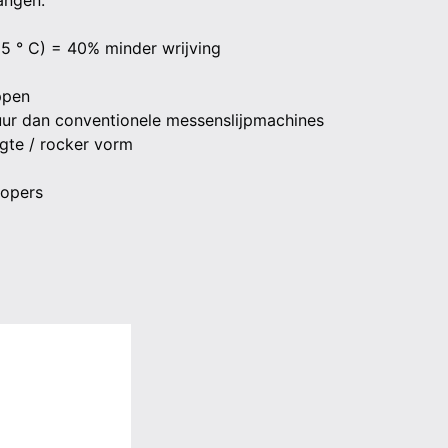
angen.
(5 ° C) = 40% minder wrijving
ppen
uur dan conventionele messenslijpmachines
ngte / rocker vorm
lopers