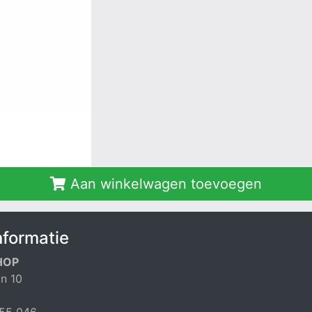
Aan winkelwagen toevoegen
nformatie
HOP
n 10