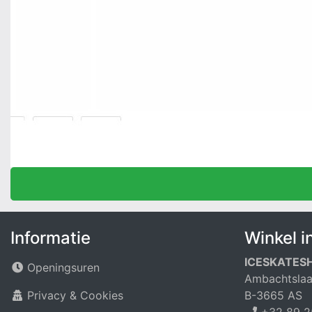
Informatie
Winkel i
ICESKATES
Openingsuren
Ambachtslaa
Privacy & Cookies
B-3665 AS