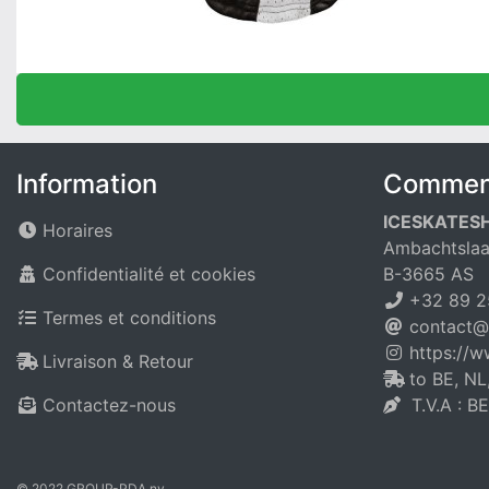
Information
Comment
ICESKATES
Horaires
Ambachtslaa
Confidentialité et cookies
B-3665 AS
+32 89 2
Termes et conditions
contact@
https://
Livraison & Retour
to BE, NL
Contactez-nous
T.V.A : B
© 2022 GROUP-PDA nv