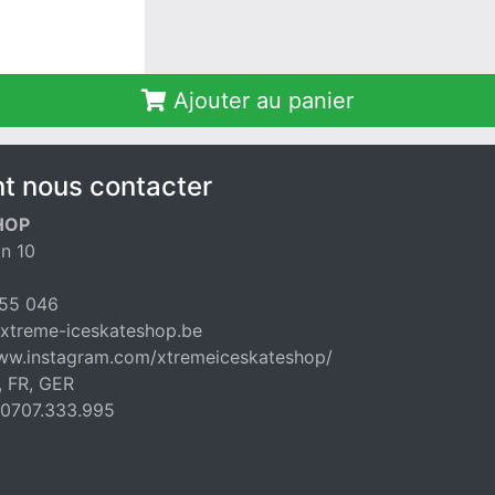
Ajouter au panier
 nous contacter
HOP
n 10
55 046
xtreme-iceskateshop.be
www.instagram.com/xtremeiceskateshop/
, FR, GER
E0707.333.995