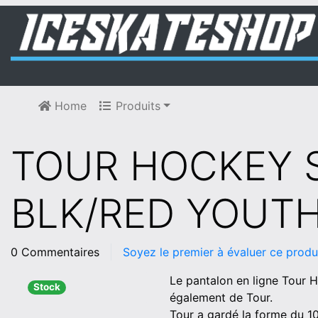
Home
Produits
TOUR HOCKEY 
BLK/RED YOUTH
0 Commentaires
Soyez le premier à évaluer ce produ
Le pantalon en ligne Tour H
Stock
également de Tour.
Tour a gardé la forme du 10