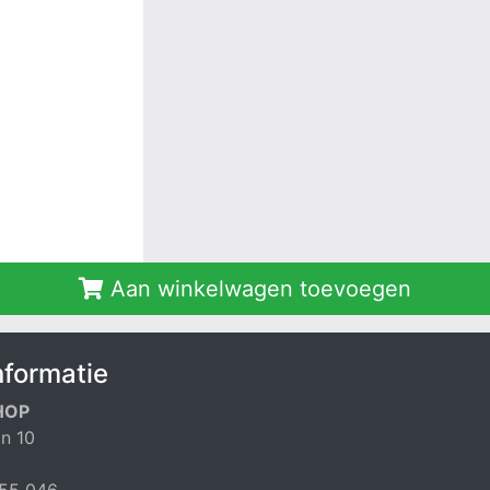
Aan winkelwagen toevoegen
nformatie
HOP
n 10