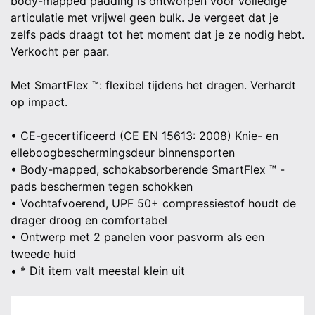
body-mapped padding is ontworpen voor volledige
articulatie met vrijwel geen bulk. Je vergeet dat je
zelfs pads draagt ​​tot het moment dat je ze nodig hebt.
Verkocht per paar.
Met SmartFlex ™: flexibel tijdens het dragen. Verhardt
op impact.
• CE-gecertificeerd (CE EN 15613: 2008) Knie- en
elleboogbeschermingsdeur binnensporten
• Body-mapped, schokabsorberende SmartFlex ™ -
pads beschermen tegen schokken
• Vochtafvoerend, UPF 50+ compressiestof houdt de
drager droog en comfortabel
• Ontwerp met 2 panelen voor pasvorm als een
tweede huid
• * Dit item valt meestal klein uit