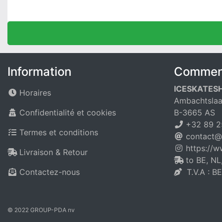
Information
Comment
ICESKATES
Horaires
Ambachtslaa
Confidentialité et cookies
B-3665 AS
+32 89 2
Termes et conditions
contact@
https://
Livraison & Retour
to BE, NL
Contactez-nous
T.V.A : B
© 2022 GROUP-PDA nv