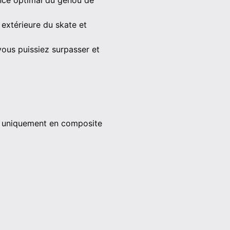
ance optimal du genou de
e extérieure du skate et
vous puissiez surpasser et
lle uniquement en composite