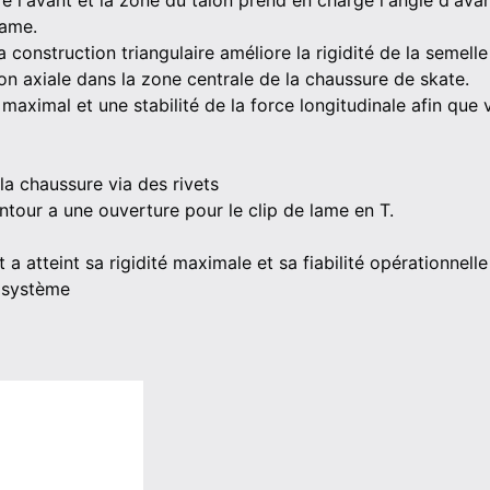
e l'avant et la zone du talon prend en charge l'angle d'av
lame.
a construction triangulaire améliore la rigidité de la semell
ion axiale dans la zone centrale de la chaussure de skate.
maximal et une stabilité de la force longitudinale afin que 
la chaussure via des rivets
ontour a une ouverture pour le clip de lame en T.
 a atteint sa rigidité maximale et sa fiabilité opérationne
 système